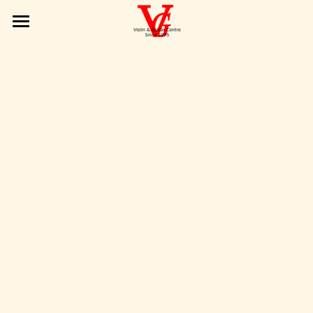
Products| 產品展示
Interest Class | 興趣班
Services | 服務範圍
Service Type | 服務簡介
VG Gallery | VG 圖庫
Online Requests | 請留言給VG
POWERED BY